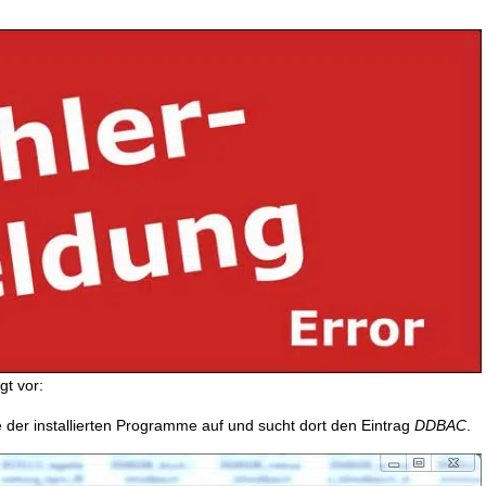
gt vor:
e der installierten Programme auf und sucht dort den Eintrag
DDBAC
.