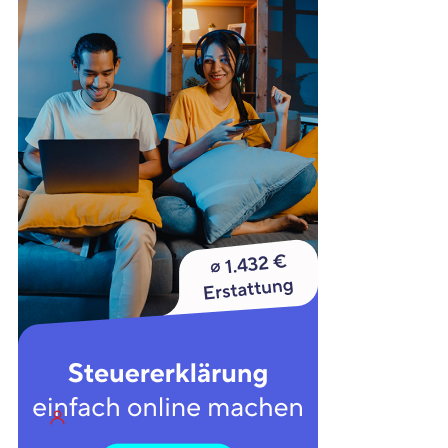
StücklistenTool
StücklistenAutomatik
Produktionsabläufe in Lexware
alle Tools
Lexware Formulare
STD-Auftrag Pro
Fremdsprache / Fremdwährung
Lexware ASCII Export
Zeiterfassung
PayJoe
Portfolio-Tracking
Passwortsicherheit
Server & Webhosting
Geschäftskonten
FAQ
Forum
über uns
Kontakt
Werte
unterstützen
Datenschutz
Impressum
Support-Kontakt
Support-Anfrage
Fernwartung
Termin buchen
Anmelden