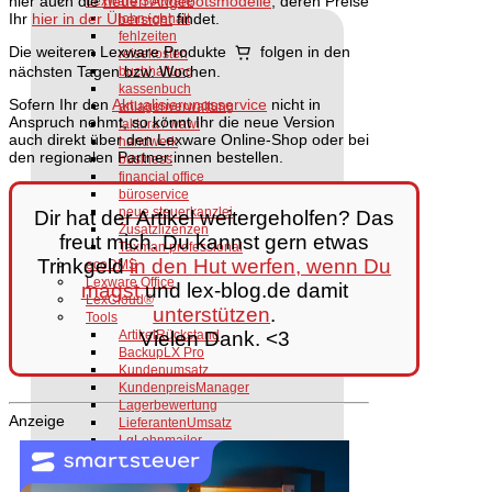
hier auch die
neuen Angebotsmodelle
, deren Preise
Lexware Software
Ihr
hier in der Übersicht
findet.
lohn+gehalt
fehlzeiten
Die weiteren Lexware Produkte
folgen in den
reisekosten
nächsten Tagen bzw. Wochen.
buchhaltung
kassenbuch
Sofern Ihr den
Aktualisierungsservice
nicht in
anlagenverwaltung
Anspruch nehmt, so könnt Ihr die neue Version
faktura / wawi
auch direkt über den Lexware Online-Shop oder bei
handwerk
den regionalen Partner:innen bestellen.
business
financial office
büroservice
neue steuerkanzlei
Dir hat der Artikel weitergeholfen? Das
Zusatzlizenzen
freut mich. Du kannst gern etwas
Taxman professional
Trinkgeld
in den Hut werfen, wenn Du
ecoDMS
Lexware Office
magst
und lex-blog.de damit
LexCloud®
unterstützen
.
Tools
ArtikelRückstand
Vielen Dank. <3
BackupLX Pro
Kundenumsatz
KundenpreisManager
Lagerbewertung
Anzeige
LieferantenUmsatz
LgLohnmailer
MahnExpress
Preisanpassung