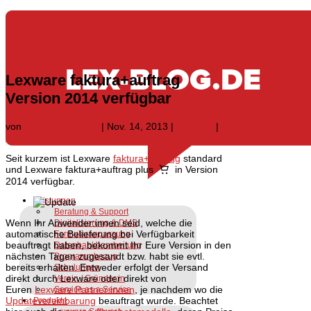
Lexware faktura+auftrag
Version 2014 verfügbar
von
Steve Rückwardt
|
Nov. 14, 2013
|
Updates
|
2
Kommentare
Seit kurzem ist Lexware
faktura+auftrag
standard
und Lexware faktura+auftrag plus
in Version
2014 verfügbar.
Leistungen
Beratung & Support
Wenn Ihr Anwender:innen seid, welche die
Digitalisierung & DMS
automatische Belieferung bei Verfügbarkeit
Formularanpassung
beauftragt haben, bekommt Ihr Eure Version in den
Datenbankbearbeitung
nächsten Tagen zugesandt bzw. habt sie evtl.
Programmbezug
bereits erhalten. Entweder erfolgt der Versand
Schulungen
direkt durch Lexware oder direkt von
Verein / Gründer:in
Euren
Lexware Partner:innen
, je nachdem wo die
Service as a Service
Updatevereinbarung
beauftragt wurde. Beachtet
Produkte