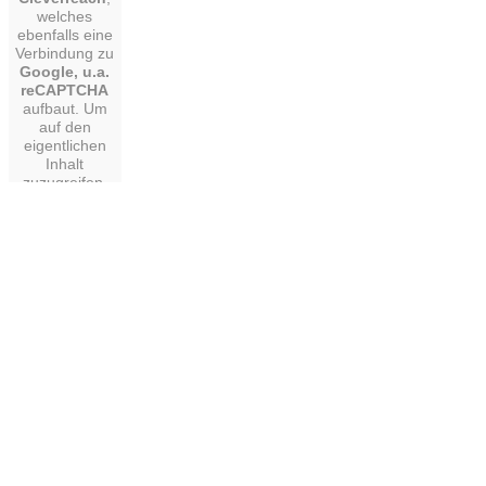
welches
ebenfalls eine
Verbindung zu
Google, u.a.
reCAPTCHA
aufbaut. Um
auf den
eigentlichen
Inhalt
zuzugreifen,
klicken Sie auf
die Schaltfläche
unten. Bitte
beachten Sie,
dass dabei
Daten an
Drittanbieter
weitergegeben
werden.
Mehr
Informationen
Inhalt
entsperren