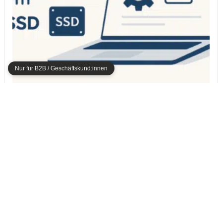
Nur für B2B / Geschäftskund:innen
SYSTEMVORAUSSETZUNGEN
Lexware Systemvoraussetzungen 2026
Das letzte Quartal des Jahres beginnt, da wird es Zeit, sich mit
den Lexware Systemvoraussetzungen 2026 zu befassen. In
Kürze werden die ersten Lexware Programme in Version
2026…
Zu den Systemvoraussetzungen →
Produktdatenblatt
Weitere Details zum Programm Lexware warenwirtschaft pro gibt es
auch im Infodatenblatt, quasi als Schnellübersicht: