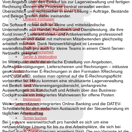
StücklistenTool
Vom Angebot über den Einkauf bis zur Lagerverwaltung und fertigen
StücklistenAutomatik
Rechnung können alle Prozesse zentral verwaltet werden.
Produktionsabläufe in Lexware
Übersichtlich und rechtssicher in einer Lösung – Aufträge, Bestände
alle Tools
und Belege greifen dabei ineinander.
Lexware Formulare
STD-Auftrag Pro
Die Software richtet sich an kleine und mittelständische
Fremdsprache / Fremdwährung
Unternehmen aus Handel, Handwerk und Dienstleistung, die ihre
Lexware ASCII Export
Kund:innen-, Lieferant:innen- und Artikelverwaltung professionell
Zeiterfassung
organisieren und dabei mit mehreren Mitarbeitenden gleichzeitig
PayJoe
arbeiten möchten. Dank Netzwerkfähigkeit ist Lexware
Portfolio-Tracking
warenwirtschaft pro auch für kleine Teams in einem Client-Server-
Passwortsicherheit
Netzwerk geeignet.
Server & Webhosting
Im Mittelpunkt steht die einfache Erstellung von Angeboten,
Geschäftskonten
Auftragsbestätigungen, Lieferscheinen und Rechnungen – inklusive
FAQ
gesetzeskonformer E-Rechnungen in den Formaten XRechnung
Forum
und ZUGFeRD, sodass man optimal auf die E-Rechnungspflicht
über uns
vorbereitet ist. Hinzu kommen eine strukturierte Lagerverwaltung
Kontakt
mit Bestell- und Wareneingangsübersicht, umfangreiche
Werte
Auswertungen zu Kundschaft und Artikeln über das Business-
unterstützen
Cockpit sowie ein integriertes Mahnwesen für offene Posten.
Datenschutz
Impressum
Weiter unterstützen integriertes Online-Banking und die DATEV-
Support-Kontakt
Schnittstelle für den einfachen Austausch mit der Steuerberatung im
Support-Anfrage
täglichen Arbeitsalltag.
Fernwartung
Termin buchen
Bei Lexware warenwirtschaft pro handelt es sich um eine
netzwerkfähige Lösung für bis zu drei Arbeitsplätze, die sich bei
Anmelden
Bedarf durch Zusatzlizenzen erweitern lässt. Die pro-Variante ist die