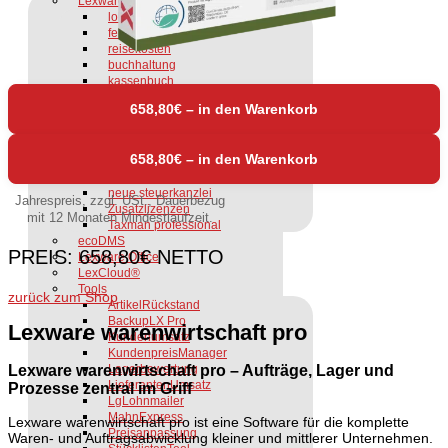
Lexware Software
lohn+gehalt
fehlzeiten
reisekosten
buchhaltung
kassenbuch
anlagenverwaltung
658,80€ – in den Warenkorb
faktura / wawi
handwerk
business
financial office
büroservice
neue steuerkanzlei
Jahrespreis, zzgl. USt., Dauerbezug
Zusatzlizenzen
mit 12 Monaten Mindestlaufzeit.
Taxman professional
ecoDMS
PREIS:
658,80€
NETTO
Lexware Office
LexCloud®
Tools
zurück zum Shop
ArtikelRückstand
BackupLX Pro
Lexware warenwirtschaft pro
Kundenumsatz
KundenpreisManager
Lexware warenwirtschaft pro – Aufträge, Lager und
Lagerbewertung
LieferantenUmsatz
Prozesse zentral im Griff
LgLohnmailer
MahnExpress
Lexware warenwirtschaft pro ist eine Software für die komplette
Preisanpassung
Waren- und Auftragsabwicklung kleiner und mittlerer Unternehmen.