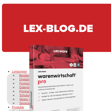
Leistungen
Beratung & Support
Digitalisierung & DMS
Formularanpassung
Datenbankbearbeitung
Programmbezug
Schulungen
Verein / Gründer:in
Service as a Service
Produkte