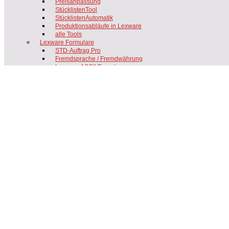
Preisanpassung
StücklistenTool
StücklistenAutomatik
Produktionsabläufe in Lexware
alle Tools
Lexware Formulare
STD-Auftrag Pro
Fremdsprache / Fremdwährung
Lexware ASCII Export
Zeiterfassung
PayJoe
Portfolio-Tracking
Passwortsicherheit
Server & Webhosting
Geschäftskonten
FAQ
Forum
über uns
Kontakt
Werte
unterstützen
Datenschutz
Impressum
Support-Kontakt
Support-Anfrage
Fernwartung
Termin buchen