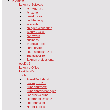
Produkte
Lexware Software
lohn+gehalt
fehlzeiten
reisekosten
buchhaltung
kassenbuch
anlagenverwaltung
faktura / wawi
handwerk
business
financial office
büroservice
neue steuerkanzlei
Zusatzlizenzen
Taxman professional
ecoDMS
Lexware Office
LexCloud®
Tools
ArtikelRückstand
BackupLX Pro
Kundenumsatz
KundenpreisManager
Lagerbewertung
LieferantenUmsatz
LgLohnmailer
MahnExpress