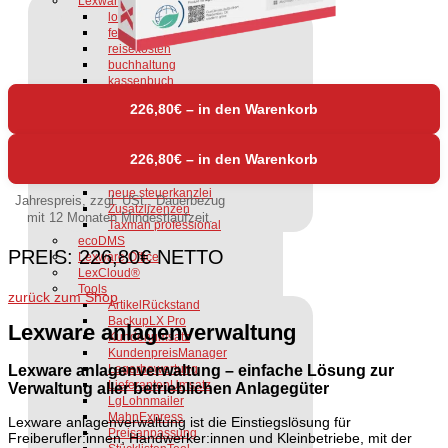
Lexware Software
lohn+gehalt
fehlzeiten
reisekosten
buchhaltung
kassenbuch
anlagenverwaltung
226,80€ – in den Warenkorb
faktura / wawi
handwerk
business
financial office
büroservice
neue steuerkanzlei
Jahrespreis, zzgl. USt., Dauerbezug
Zusatzlizenzen
mit 12 Monaten Mindestlaufzeit.
Taxman professional
ecoDMS
PREIS:
226,80€
NETTO
Lexware Office
LexCloud®
Tools
zurück zum Shop
ArtikelRückstand
BackupLX Pro
Lexware anlagenverwaltung
Kundenumsatz
KundenpreisManager
Lexware anlagenverwaltung – einfache Lösung zur
Lagerbewertung
LieferantenUmsatz
Verwaltung aller betrieblichen Anlagegüter
LgLohnmailer
MahnExpress
Lexware anlagenverwaltung ist die Einstiegslösung für
Preisanpassung
Freiberufler:innen, Handwerker:innen und Kleinbetriebe, mit der