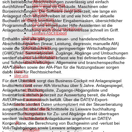
StücklistenTool
sich betriebliche Abschreibungen zuverlässig und einfach
StücklistenAutomatik
durchführen lassen – egal ob Gebäude, Maschinen oder
Produktionsabläufe in Lexware
Büroeinrichtungen. Die Software zeigt jederzeit, wie lange ein
alle Tools
Anlagegut noch abzuschreiben ist und wie hoch der aktuelle
Lexware Formulare
Buchwert ist. Dank komfortabler Eingabemasken, übersichtlicher
STD-Auftrag Pro
Programmstruktur und eingebauter Hilfe-Assistenten ist die
Fremdsprache / Fremdwährung
Anlagenbuchhaltung auch ohne Vorkenntnisse schnell im Griff.
Lexware ASCII Export
Zeiterfassung
Enthalten sind alle gängigen steuer- und handelsrechtlichen
PayJoe
Abschreibungsarten (linear, Leistung, degressiv, manuelle AfA)
Portfolio-Tracking
sowie die Sofortabschreibung geringwertiger Wirtschaftsgüter
Passwortsicherheit
(GWG) inkl. Sammelposten. Zugänge, Abgänge und Umbuchungen
Server & Webhosting
werden ebenso komfortabel erfasst wie frei definierbare Gebäude-
Geschäftskonten
und Sonderabschreibungen. Allgemeine und branchenspezifische
FAQ
AfA-Tabellen sowie der AfA-Plan für die Nutzungsdauer sorgen
Forum
dabei stets für Rechtssicherheit.
über uns
Für den Überblick sorgt das Business-Cockpit mit Anlagespiegel
Kontakt
brutto/netto und einer AfA-Vorschau über 5 Jahre. Anlagespiegel,
Werte
Anlagekartei, Buchungsliste, Zugangs-/Abgangsliste und
unterstützen
Inventarliste stehen jederzeit zur Auswertung bereit, die Anlage
Datenschutz
AVEÜR wird automatisch befüllt. Über die DATEV-Export-
Impressum
Schnittstelle werden Daten unkompliziert mit der Steuerberatung
Support-Kontakt
ausgetauscht, über die Schnittstelle zu Lexware buchhaltung
Support-Anfrage
können Buchungssätze für Zu- und Abgänge direkt übertragen
Fernwartung
werden. Verschiedene Anlagebäume angelehnt an DATEV-
Termin buchen
Kontenpläne, die Berechnung von Buchgewinn und -verlust bei
Voll-/Teilabgängen sowie Lexware anlagen scan zur
Anmelden