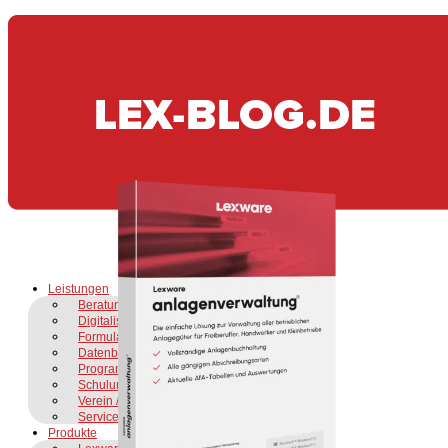
Leistungen
Beratung & Support
Digitalisierung & DMS
Formularanpassung
Datenbankbearbeitung
Programmbezug
Schulungen
Verein / Gründer:in
Service as a Service
Produkte