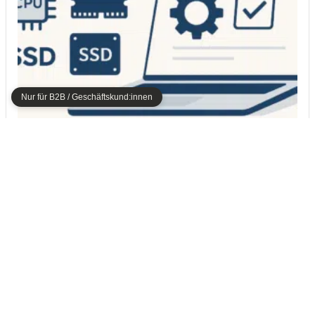
Nur für B2B / Geschäftskund:innen
SYSTEMVORAUSSETZUNGEN
Lexware Systemvoraussetzungen 2026
Das letzte Quartal des Jahres beginnt, da wird es Zeit, sich mit
den Lexware Systemvoraussetzungen 2026 zu befassen. In
Kürze werden die ersten Lexware Programme in Version
2026…
Zu den Systemvoraussetzungen →
Produktdatenblatt
Weitere Details zum Programm gibt es auch im Infodatenblatt, quasi